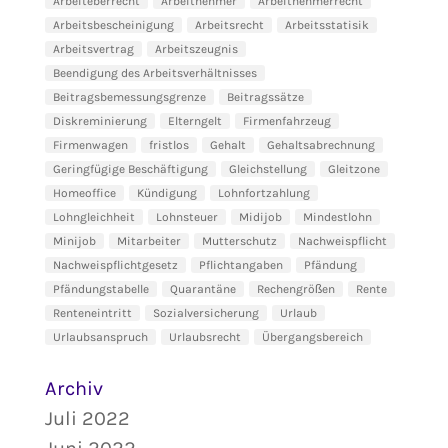
Arbeiteberrecht
Arbeitnehmer
Arbeitnehmerrecht
Arbeitsbescheinigung
Arbeitsrecht
Arbeitsstatisik
Arbeitsvertrag
Arbeitszeugnis
Beendigung des Arbeitsverhältnisses
Beitragsbemessungsgrenze
Beitragssätze
Diskreminierung
Elterngelt
Firmenfahrzeug
Firmenwagen
fristlos
Gehalt
Gehaltsabrechnung
Geringfügige Beschäftigung
Gleichstellung
Gleitzone
Homeoffice
Kündigung
Lohnfortzahlung
Lohngleichheit
Lohnsteuer
Midijob
Mindestlohn
Minijob
Mitarbeiter
Mutterschutz
Nachweispflicht
Nachweispflichtgesetz
Pflichtangaben
Pfändung
Pfändungstabelle
Quarantäne
Rechengrößen
Rente
Renteneintritt
Sozialversicherung
Urlaub
Urlaubsanspruch
Urlaubsrecht
Übergangsbereich
Archiv
Juli 2022