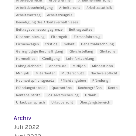
Arbeiteberrecht
Arbeitnehmer
Arbeitnehmerrecht
Arbeitsbescheinigung
Arbeitsrecht
Arbeitsstatisik
Arbeitsvertrag
Arbeitszeugnis
Beendigung des Arbeitsverhältnisses
Beitragsbemessungsgrenze
Beitragssätze
Diskreminierung
Elterngelt
Firmenfahrzeug
Firmenwagen
fristlos
Gehalt
Gehaltsabrechnung
Geringfügige Beschäftigung
Gleichstellung
Gleitzone
Homeoffice
Kündigung
Lohnfortzahlung
Lohngleichheit
Lohnsteuer
Midijob
Mindestlohn
Minijob
Mitarbeiter
Mutterschutz
Nachweispflicht
Nachweispflichtgesetz
Pflichtangaben
Pfändung
Pfändungstabelle
Quarantäne
Rechengrößen
Rente
Renteneintritt
Sozialversicherung
Urlaub
Urlaubsanspruch
Urlaubsrecht
Übergangsbereich
Archiv
Juli 2022