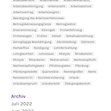
Arbeiteberrecht
Arbeitnehmer
Arbeitnehmerrecht
Arbeitsbescheinigung
Arbeitsrecht
Arbeitsstatisik
Arbeitsvertrag
Arbeitszeugnis
Beendigung des Arbeitsverhältnisses
Beitragsbemessungsgrenze
Beitragssätze
Diskreminierung
Elterngelt
Firmenfahrzeug
Firmenwagen
fristlos
Gehalt
Gehaltsabrechnung
Geringfügige Beschäftigung
Gleichstellung
Gleitzone
Homeoffice
Kündigung
Lohnfortzahlung
Lohngleichheit
Lohnsteuer
Midijob
Mindestlohn
Minijob
Mitarbeiter
Mutterschutz
Nachweispflicht
Nachweispflichtgesetz
Pflichtangaben
Pfändung
Pfändungstabelle
Quarantäne
Rechengrößen
Rente
Renteneintritt
Sozialversicherung
Urlaub
Urlaubsanspruch
Urlaubsrecht
Übergangsbereich
Archiv
Juli 2022