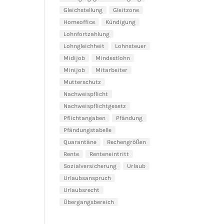
Gleichstellung
Gleitzone
Homeoffice
Kündigung
Lohnfortzahlung
Lohngleichheit
Lohnsteuer
Midijob
Mindestlohn
Minijob
Mitarbeiter
Mutterschutz
Nachweispflicht
Nachweispflichtgesetz
Pflichtangaben
Pfändung
Pfändungstabelle
Quarantäne
Rechengrößen
Rente
Renteneintritt
Sozialversicherung
Urlaub
Urlaubsanspruch
Urlaubsrecht
Übergangsbereich