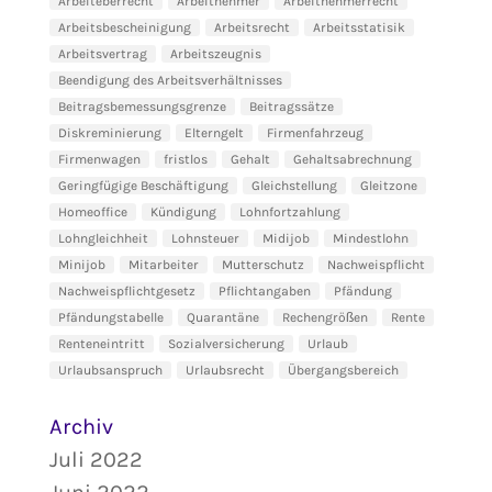
Arbeiteberrecht
Arbeitnehmer
Arbeitnehmerrecht
Arbeitsbescheinigung
Arbeitsrecht
Arbeitsstatisik
Arbeitsvertrag
Arbeitszeugnis
Beendigung des Arbeitsverhältnisses
Beitragsbemessungsgrenze
Beitragssätze
Diskreminierung
Elterngelt
Firmenfahrzeug
Firmenwagen
fristlos
Gehalt
Gehaltsabrechnung
Geringfügige Beschäftigung
Gleichstellung
Gleitzone
Homeoffice
Kündigung
Lohnfortzahlung
Lohngleichheit
Lohnsteuer
Midijob
Mindestlohn
Minijob
Mitarbeiter
Mutterschutz
Nachweispflicht
Nachweispflichtgesetz
Pflichtangaben
Pfändung
Pfändungstabelle
Quarantäne
Rechengrößen
Rente
Renteneintritt
Sozialversicherung
Urlaub
Urlaubsanspruch
Urlaubsrecht
Übergangsbereich
Archiv
Juli 2022