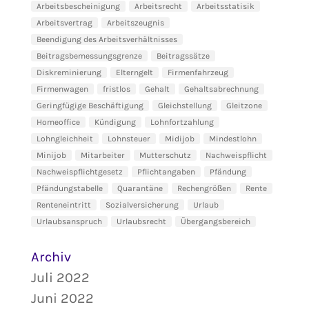
Arbeitsbescheinigung
Arbeitsrecht
Arbeitsstatisik
Arbeitsvertrag
Arbeitszeugnis
Beendigung des Arbeitsverhältnisses
Beitragsbemessungsgrenze
Beitragssätze
Diskreminierung
Elterngelt
Firmenfahrzeug
Firmenwagen
fristlos
Gehalt
Gehaltsabrechnung
Geringfügige Beschäftigung
Gleichstellung
Gleitzone
Homeoffice
Kündigung
Lohnfortzahlung
Lohngleichheit
Lohnsteuer
Midijob
Mindestlohn
Minijob
Mitarbeiter
Mutterschutz
Nachweispflicht
Nachweispflichtgesetz
Pflichtangaben
Pfändung
Pfändungstabelle
Quarantäne
Rechengrößen
Rente
Renteneintritt
Sozialversicherung
Urlaub
Urlaubsanspruch
Urlaubsrecht
Übergangsbereich
Archiv
Juli 2022
Juni 2022