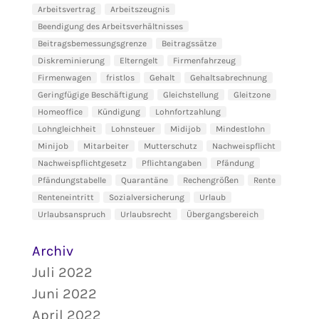
Arbeitsvertrag
Arbeitszeugnis
Beendigung des Arbeitsverhältnisses
Beitragsbemessungsgrenze
Beitragssätze
Diskreminierung
Elterngelt
Firmenfahrzeug
Firmenwagen
fristlos
Gehalt
Gehaltsabrechnung
Geringfügige Beschäftigung
Gleichstellung
Gleitzone
Homeoffice
Kündigung
Lohnfortzahlung
Lohngleichheit
Lohnsteuer
Midijob
Mindestlohn
Minijob
Mitarbeiter
Mutterschutz
Nachweispflicht
Nachweispflichtgesetz
Pflichtangaben
Pfändung
Pfändungstabelle
Quarantäne
Rechengrößen
Rente
Renteneintritt
Sozialversicherung
Urlaub
Urlaubsanspruch
Urlaubsrecht
Übergangsbereich
Archiv
Juli 2022
Juni 2022
April 2022