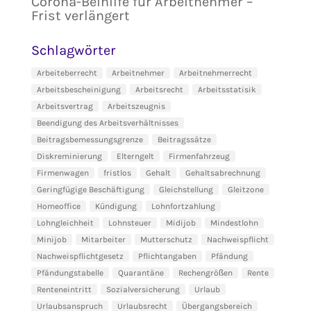
Corona-Beihilfe für Arbeitnehmer –
Frist verlängert
Schlagwörter
Arbeiteberrecht
Arbeitnehmer
Arbeitnehmerrecht
Arbeitsbescheinigung
Arbeitsrecht
Arbeitsstatisik
Arbeitsvertrag
Arbeitszeugnis
Beendigung des Arbeitsverhältnisses
Beitragsbemessungsgrenze
Beitragssätze
Diskreminierung
Elterngelt
Firmenfahrzeug
Firmenwagen
fristlos
Gehalt
Gehaltsabrechnung
Geringfügige Beschäftigung
Gleichstellung
Gleitzone
Homeoffice
Kündigung
Lohnfortzahlung
Lohngleichheit
Lohnsteuer
Midijob
Mindestlohn
Minijob
Mitarbeiter
Mutterschutz
Nachweispflicht
Nachweispflichtgesetz
Pflichtangaben
Pfändung
Pfändungstabelle
Quarantäne
Rechengrößen
Rente
Renteneintritt
Sozialversicherung
Urlaub
Urlaubsanspruch
Urlaubsrecht
Übergangsbereich